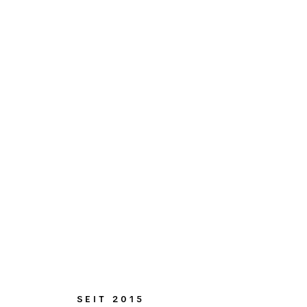
für Rechnungen, Lieferscheine + Belege.
Firmenkreditkarten
Unsere Erweiterung für Transaktionen in Echtzei
SEIT 2015