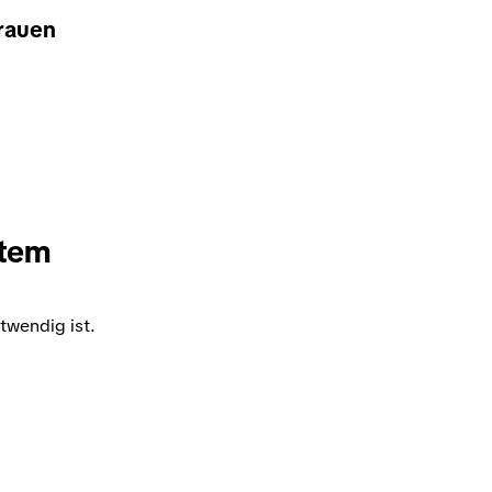
rauen
stem
twendig ist.