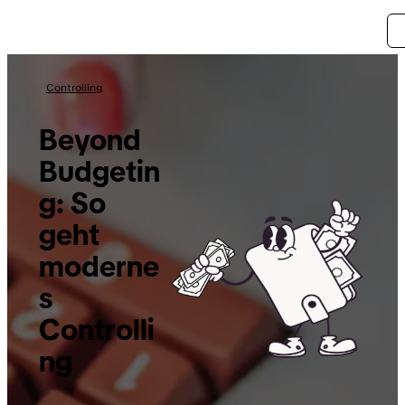
Controlling
Beyond
Budgetin
g: So
geht
moderne
s
Controlli
ng