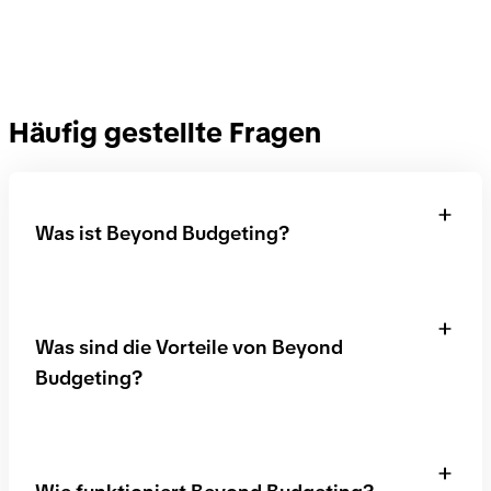
Häufig gestellte Fragen
Was ist Beyond Budgeting?
Beyond Budgeting ist ein modernes
Managementkonzept von Unternehmen, bei dem
Was sind die Vorteile von Beyond
traditionelle Budgetierungs- und Planungsprozesse
Budgeting?
durch flexiblere und agilere Prozesse ersetzt
werden.
Beyond Budgeting ermöglicht Unternehmen,
einfacher auf sich verändernde Marktsituationen zu