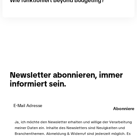
Wie funktioniert Beyond Budgeting?
reagieren und sich schnell anzupassen. Zudem
fördert es mehr Eigenverantwortung unter allen
Prozessbeteiligten und steigert die Motivation im
Das Beyond Budgeting basiert auf einer
Unternehmen.
dezentralen Unternehmensorganisation und einem
agilen Führungsstil. Das Management befähigt und
coacht einzelne Teams, die wiederum eng mit
internen und externen Stakeholdern verbunden sind
und eigenständig auf veränderte
Marktanforderungen reagieren.
Newsletter abonnieren, immer
informiert sein.
Abonnieren
Ja, ich möchte den Newsletter erhalten und willige der Verarbeitung
meiner Daten ein. Inhalte des Newsletters sind Neuigkeiten und
Branchenthemen. Abmeldung & Widerruf sind jederzeit möglich. Es