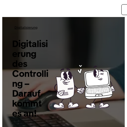
Digitalisierung
Digitalisi
erung
des
Controlli
ng –
Darauf
kommt
es an!