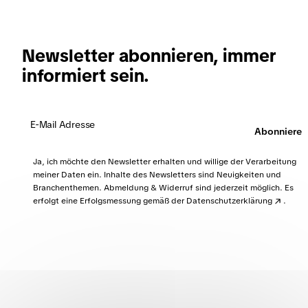
auf die Daten aus dem Controlling angewiesen
Controlling aus. Die Digitalisierung von Prozessen
sind.
begünstigt dies enorm. Wichtig ist also,
abteilungsübergreifend zu digitalisieren, sodass
Newsletter abonnieren, immer
vor allem die erfassten Daten eine hohe Qualität
informiert sein.
aufweisen.
Abonnieren
Ja, ich möchte den Newsletter erhalten und willige der Verarbeitung
meiner Daten ein. Inhalte des Newsletters sind Neuigkeiten und
Branchenthemen. Abmeldung & Widerruf sind jederzeit möglich. Es
erfolgt eine Erfolgsmessung gemäß der
Datenschutzerklärung
.