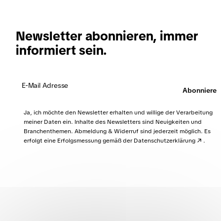
oder Original-Stempeln, Testamente sowie Wechsel
und Schecks. Diese Unterlagen gelten als nicht
ersetzbar und dürfen nicht vernichtet werden. Im
Newsletter abonnieren, immer
Zweifel empfiehlt sich die Rücksprache mit der.
informiert sein.
Abonnieren
Ja, ich möchte den Newsletter erhalten und willige der Verarbeitung
meiner Daten ein. Inhalte des Newsletters sind Neuigkeiten und
Branchenthemen. Abmeldung & Widerruf sind jederzeit möglich. Es
erfolgt eine Erfolgsmessung gemäß der
Datenschutzerklärung
.