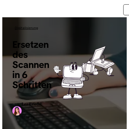
Digitalisierung
Ersetzen
des
Scannen
in 6
Schritten
Lea Friedel
|
07.04.25
|