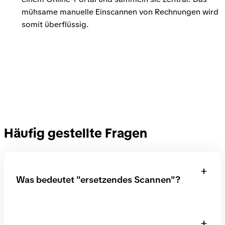
einem Online-Portal und sammeln sie zentral. Das
mühsame manuelle Einscannen von Rechnungen wird
somit überflüssig.
Häufig gestellte Fragen
Was bedeutet "ersetzendes Scannen"?
„Ersetzendes Scannen“ bezeichnet die digitale
Erfassung von Papierbelegen und -dokumenten mit