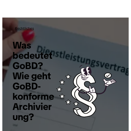
Rechtliches
Was
bedeutet
GoBD?
Wie geht
GoBD-
konforme
Archivier
ung?