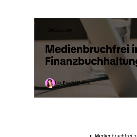
Digitalisierung
Medienbruchfrei 
Finanzbuchhaltung
Lea Friedel
17.05.24
|
|
Medienbruchfrei b