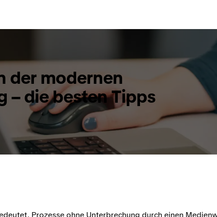
in der modernen
 – die besten Tipps
edeutet, Prozesse ohne Unterbrechung durch einen Medienw