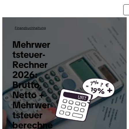
Finanzbuchhaltung
Mehrwer
tsteuer-
Rechner
2026:
Brutto,
Netto +
Mehrwer
tsteuer
berechne