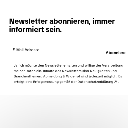
und 7 % für den ermäßigten Tarif.
In der Praxis wird die Mehrwertsteuer auf den Preis
Bücher, Zeitungen und Zeitschriften,
eines Produkts oder einer Dienstleistung
Personennahverkehr,
aufgeschlagen und vom Endverbraucher bezahlt.
Newsletter abonnieren, immer
Unternehmen sammeln die Mehrwertsteuer und
informiert sein.
Hotelübernachtungen,
führen sie an das Finanzamt ab, können aber die
Mehrwertsteuer, die sie selbst für ihre
Kulturelle Veranstaltungen und Einrichtungen,
Geschäftsausgaben bezahlt haben, als Vorsteuer
Arzneimittel.
Abonnieren
abziehen. Dadurch wird sichergestellt, dass
letztendlich nur der Endverbraucher die Steuer
Ja, ich möchte den Newsletter erhalten und willige der Verarbeitung
trägt.
meiner Daten ein. Inhalte des Newsletters sind Neuigkeiten und
Branchenthemen. Abmeldung & Widerruf sind jederzeit möglich. Es
erfolgt eine Erfolgsmessung gemäß der
Datenschutzerklärung
.