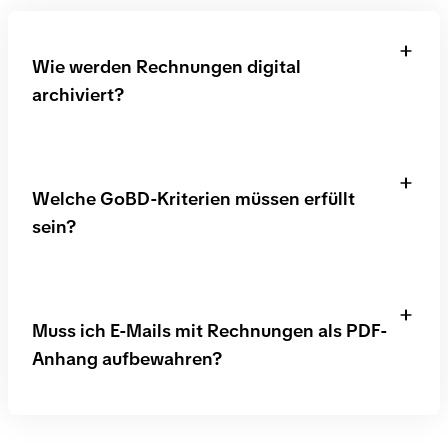
Wie werden Rechnungen digital
archiviert?
Digitale Rechnungen sowie Papierrechnungen
müssen GoBD-konform für 10 Jahre in Originalform
Welche GoBD-Kriterien müssen erfüllt
archiviert werden.
sein?
Die sechs grundlegenden GoBD-Kriterien, die
erfüllt sein müssen, sind: Ordnung , Zeitgerechte
Muss ich E-Mails mit Rechnungen als PDF-
Erfassung, Fälschungssicherheit,
Anhang aufbewahren?
Wahrheitsmäßigkeit, Vollständigkeit und
Nachvollziehbarkeit.
Bei E-Mails gilt: wenn im Text der E-Mail relevante
Informationen (z. B. Zahlungsbedingungen)