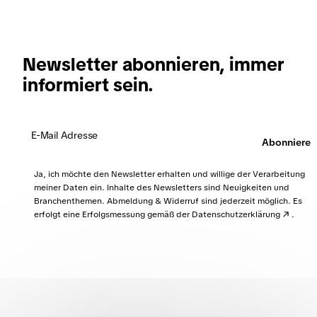
enthalten sind, muss die E-Mail GoBD-konform
aufbewahrt werden. Ist die E-Mail nur Medium zur
Übermittlung der Rechnung, dann muss sie nicht
Newsletter abonnieren, immer
aufbewahrt werden.
informiert sein.
Abonnieren
Ja, ich möchte den Newsletter erhalten und willige der Verarbeitung
meiner Daten ein. Inhalte des Newsletters sind Neuigkeiten und
Branchenthemen. Abmeldung & Widerruf sind jederzeit möglich. Es
erfolgt eine Erfolgsmessung gemäß der
Datenschutzerklärung
.