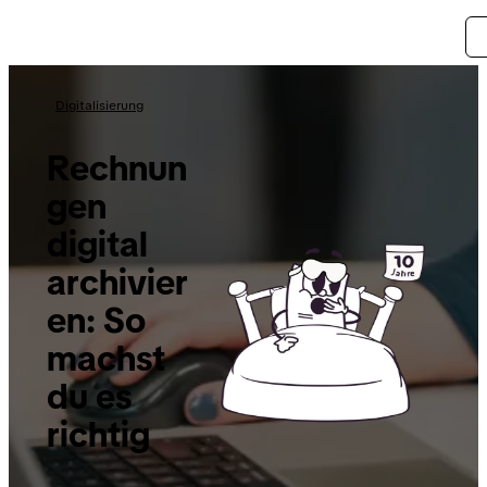
Digitalisierung
Rechnun
gen
digital
archivier
en: So
machst
du es
richtig