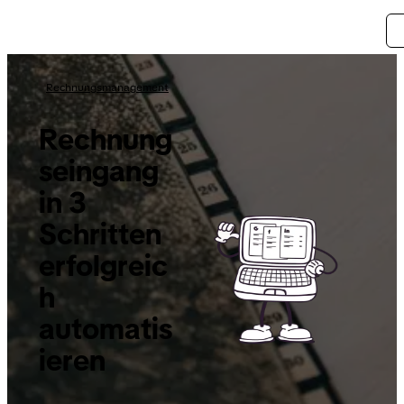
Rechnungsmanagement
Rechnung
seingang
in 3
Schritten
erfolgreic
h
automatis
ieren