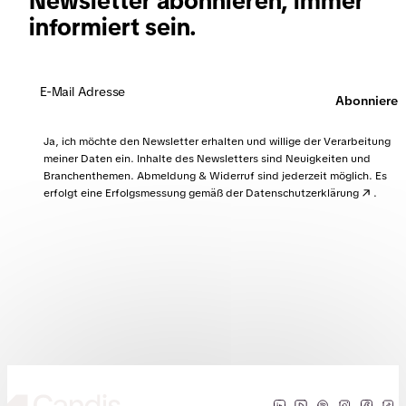
Newsletter abonnieren, immer
diese auch in Papierform archiviert werden.
informiert sein.
Außerdem sollte man darauf achten, dass das
Programm, das zur Rechnungsverarbeitung benutzt
wird, automatisch eine Prozessdokumentation
erstellen kann. So wird nicht nur digital, sondern
Abonnieren
auch rechtssicher gearbeitet.
Ja, ich möchte den Newsletter erhalten und willige der Verarbeitung
meiner Daten ein. Inhalte des Newsletters sind Neuigkeiten und
Branchenthemen. Abmeldung & Widerruf sind jederzeit möglich. Es
erfolgt eine Erfolgsmessung gemäß der
Datenschutzerklärung
.