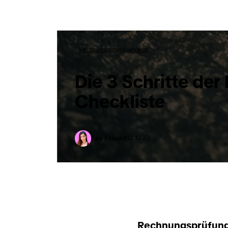
Rechnungsmanagement
Die 3 Schritte de
Checkliste
Lea Friedel
22.12.25
|
|
Rechnungsprüfung 