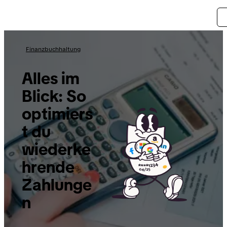
Finanzbuchhaltung
Alles im
Blick: So
optimiers
t du
wiederke
hrende
Zahlunge
n