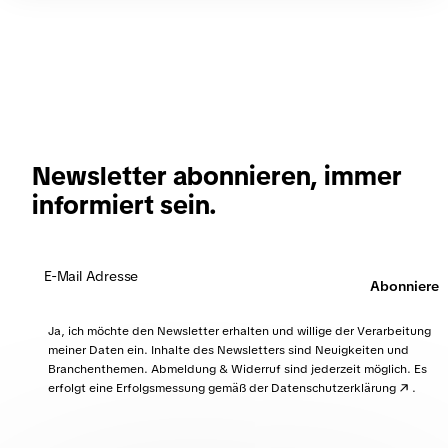
Software für Selbstständige und
Unternehmer:innen, die ihre Eingangsrechnungen
einfacher managen möchten. Mit wenigen Klicks
und von überall aus können Rechnungen und Belege
digitalisiert, archiviert und verwaltet werden.
Zudem ist Candis sehr intuitiv und ohne
Vorkenntnisse oder Schulungen einsetzbar.
Newsletter abonnieren, immer
informiert sein.
Abonnieren
Ja, ich möchte den Newsletter erhalten und willige der Verarbeitung
meiner Daten ein. Inhalte des Newsletters sind Neuigkeiten und
Branchenthemen. Abmeldung & Widerruf sind jederzeit möglich. Es
erfolgt eine Erfolgsmessung gemäß der
Datenschutzerklärung
.