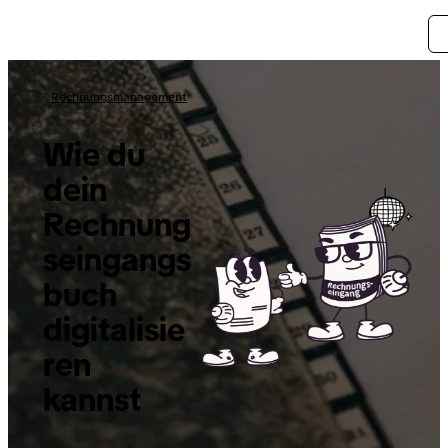
Rechnungsmanagement
Wie du
dein
Rechnung
seingangs
buch
digitalisie
ren
kannst