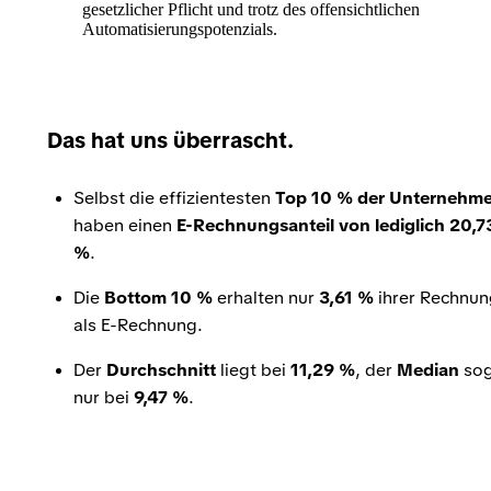
gesetzlicher Pflicht und trotz des offensichtlichen
Automatisierungspotenzials.
Das hat uns überrascht.
Selbst die effizientesten
Top 10 % der Unternehm
haben einen
E-Rechnungsanteil von lediglich 20,7
%
.
Die
Bottom 10 %
erhalten nur
3,61 %
ihrer Rechnu
als E-Rechnung.
Der
Durchschnitt
liegt bei
11,29 %
, der
Median
sog
nur bei
9,47 %
.