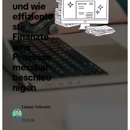
und wie
effiziente
ste
Finanzte
ams
Prozesse
messbar
beschleu
nigen
Linnar Schwarz
|
15.01.26
|