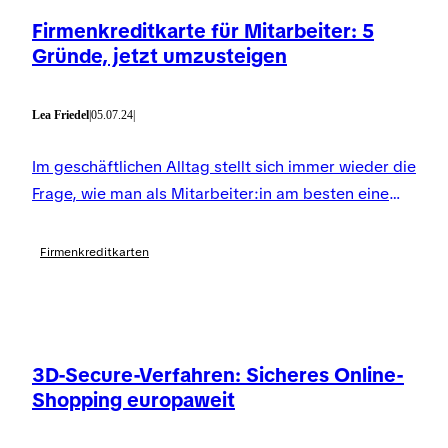
Firmenkreditkarte für Mitarbeiter: 5
Gründe, jetzt umzusteigen
Lea Friedel
|
05.07.24
|
Im geschäftlichen Alltag stellt sich immer wieder die
Frage, wie man als Mitarbeiter:in am besten eine
Ausgabe bezahlt. Firmenkreditkarten beantworten
diese Frage und lösen einige andere Probleme
Firmenkreditkarten
gleich obendrauf.
3D-Secure-Verfahren: Sicheres Online-
Shopping europaweit