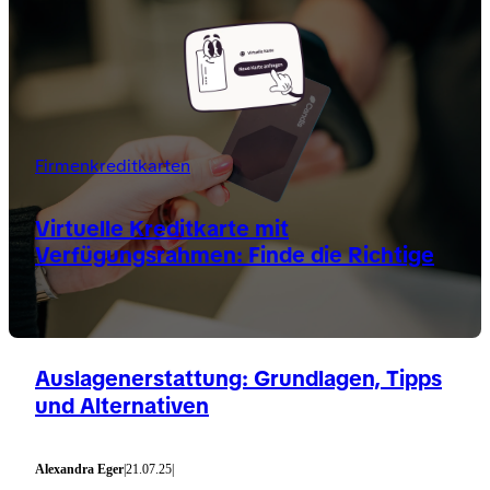
Firmenkreditkarten
Virtuelle Kreditkarte mit
Verfügungsrahmen: Finde die Richtige
Auslagenerstattung: Grundlagen, Tipps
und Alternativen
Alexandra Eger
|
21.07.25
|