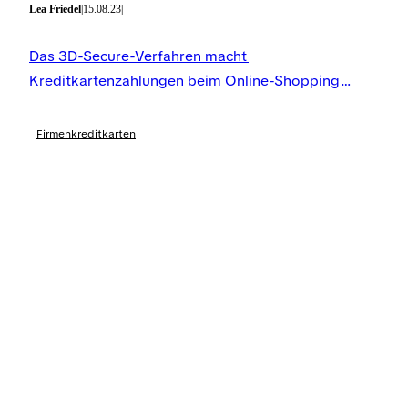
Lea Friedel
|
15.08.23
|
Das 3D-Secure-Verfahren macht
Kreditkartenzahlungen beim Online-Shopping
sicherer. Was das ist, wie es funktioniert und was
du beachten solltest.
Firmenkreditkarten