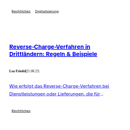
wie strukturierte Daten die Rechnungsverarbeitung
erleichtern.
Rechtliches
Digitalisierung
Reverse-Charge-Verfahren in
Drittländern: Regeln & Beispiele
Lea Friedel
|
21.08.25
|
Wie erfolgt das Reverse-Charge-Verfahren bei
Dienstleistungen oder Lieferungen, die für
Unternehmen in einem Drittland erbracht werden?
Rechtliches