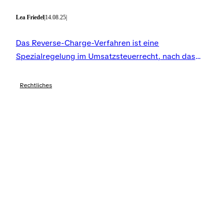
Lea Friedel
|
14.08.25
|
Das Reverse-Charge-Verfahren ist eine
Spezialregelung im Umsatzsteuerrecht, nach das
leistungsempfangende Unternehmen die
Umsatzsteuer entrichten muss.
Rechtliches