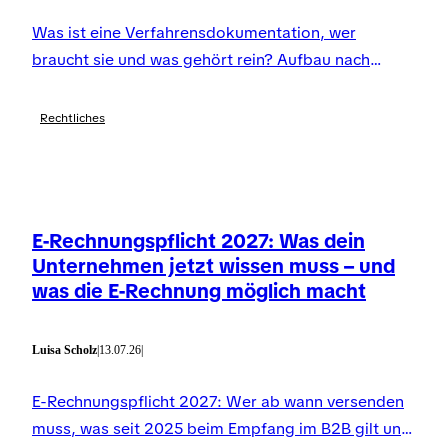
Was ist eine Verfahrensdokumentation, wer
braucht sie und was gehört rein? Aufbau nach
GoBD und was Prüfer heute wirklich erwarten – mit
Experteneinschätzungen.
Rechtliches
E-Rechnungspflicht 2027: Was dein
Unternehmen jetzt wissen muss – und
was die E-Rechnung möglich macht
Luisa Scholz
|
13.07.26
|
E-Rechnungspflicht 2027: Wer ab wann versenden
muss, was seit 2025 beim Empfang im B2B gilt und