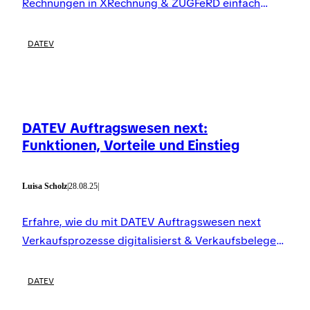
Rechnungen in XRechnung & ZUGFeRD einfach
erstellst, versendest und die Pflicht ab 2025
erfüllst.
DATEV
DATEV Auftragswesen next:
Funktionen, Vorteile und Einstieg
Luisa Scholz
|
28.08.25
|
Erfahre, wie du mit DATEV Auftragswesen next
Verkaufsprozesse digitalisierst & Verkaufsbelege
erstellst für Angebote, Rechnungen & E-
Rechnungen
DATEV