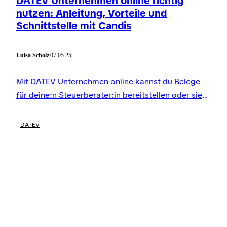
DATEV Unternehmen online richtig
nutzen: Anleitung, Vorteile und
Schnittstelle mit Candis
Luisa Scholz
|
07.05.25
|
Mit DATEV Unternehmen online kannst du Belege
für deine:n Steuerberater:in bereitstellen oder sie
selbst organisieren. Aber da geht noch mehr. Wir
erklären dir, wie du DATEV Unternehmen online
DATEV
richtig nutzt.