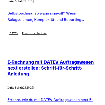
Luisa Scholz
|
28.01.26
|
Selbstbuchung ab wann sinnvoll? Wenn
Belegvolumen, Komplexität und Reporting
wachsen, wird FiBu intern zum Hebel. So startest du
Schritt für Schritt.
DATEV
Finanzbuchhaltung
E-Rechnung mit DATEV Auftragswesen
next erstellen: Schritt-für-Schritt-
Anleitung
Luisa Scholz
|
23.10.25
|
Erfahre, wie du mit DATEV Auftragswesen next E-