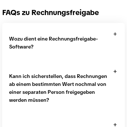
FAQs zu Rechnungsfreigabe
Wozu dient eine Rechnungsfreigabe-
Software?
Eine Rechnungsfreigabe-Software beschleunigt und
vereinfacht Freigabeprozesse. So verwaltest du und
Kann ich sicherstellen, dass Rechnungen
deine Mitarbeiter:innen alle Rechnungen
ab einem bestimmten Wert nochmal von
ortsunabhängig, egal, wer gerade im Home-Office
oder im Urlaub ist.
einer separaten Person freigegeben
werden müssen?
Nicht nur die Buchhaltung und ihre
Rechnungsfreigabe-Workflows werden so
Ja. In Candis lassen sich Workflows mit
optimiert, sondern die Zufriedenheit und
Bedingungen einrichten. So kann zum Beispiel