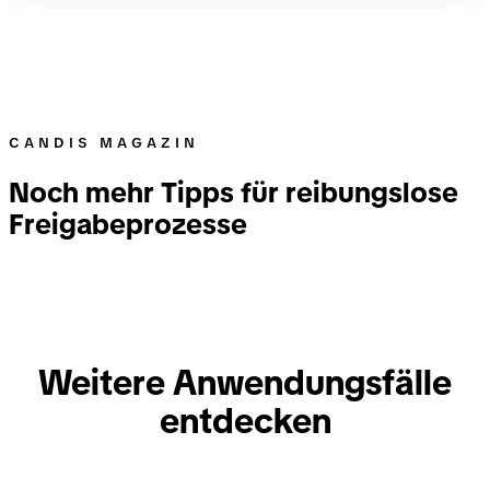
Vergangenheit immer gleich verarbeitet wurden
und bei denen Candis alle relevanten Daten
eindeutig zuordnen kann. Besteht nur eine
Unsicherheit, bleibt dir die Rechnung zur manuellen
Prüfung.
CANDIS MAGAZIN
Noch mehr Tipps für reibungslose
Freigabeprozesse
Weitere Anwendungsfälle
entdecken